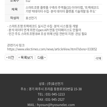
512
조회수
스마트조명 플랫폼 구축의 주역들(15) 이아이랩, ‘트랙레코드
제목
기반 빅데이터 수집·분석 데이터 플랫폼 기술개발 등 주도’
효선전기
작성자
- 스마트조명 트랙레코드 실시간 수집·분석 시스템 등 개발
분석 데이터 연계 위한 Open API 연동 인터페이스도 만들어
-
민간 주도 스마트조명 BM 조성 위해 산업 전반의 지원·관심 필요
-
관련기사 링크
https://www.electimes.com/news/articleView.html?idxno=333052
상호 : (주)효선전기
주소 : 경기 파주시 조리읍 등원로353번길 15-38
TEL : 031-945-1213
FAX : 031-945-2527
MAIL : hyosun@hyosunelec.com