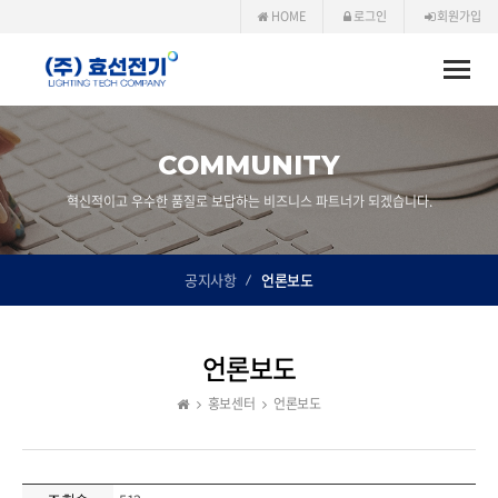
HOME
로그인
회원가입
Toggle
naviga
COMMUNITY
혁신적이고 우수한 품질로 보답하는 비즈니스 파트너가 되겠습니다.
공지사항
언론보도
언론보도
홍보센터
언론보도