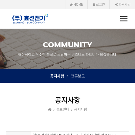
HOME
로그인
회원가입
Toggle
naviga
COMMUNITY
혁신적이고 우수한 품질로 보답하는 비즈니스 파트너가 되겠습니다.
공지사항
언론보도
공지사항
홍보센터
공지사항