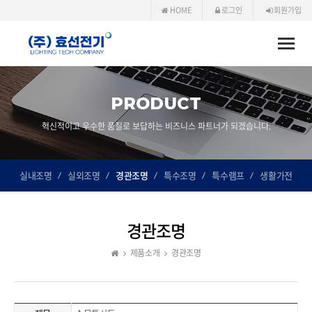
HOME
로그인
회원가입
Toggle
naviga
PRODUCT
혁신적이고 우수한 품질로 보답하는 비즈니스 파트너가 되겠습니다.
실내조명
실외조명
경관조명
특수조명
특수램프
생활가전
경관조명
제품소개
경관조명