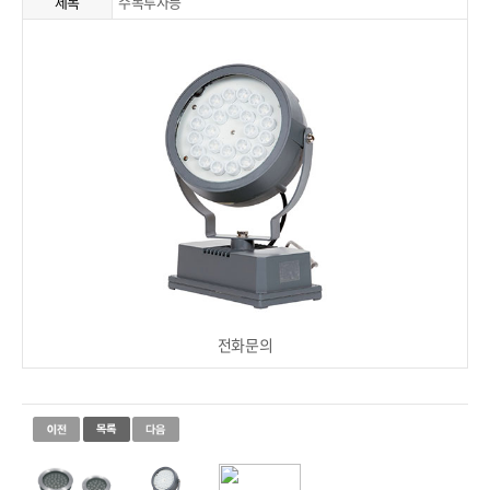
제목
수목투사등
전화문의