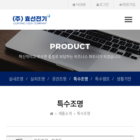
HOME
로그인
회원가입
Toggle
naviga
PRODUCT
혁신적이고 우수한 품질로 보답하는 비즈니스 파트너가 되겠습니다.
실내조명
실외조명
경관조명
특수조명
특수램프
생활가전
특수조명
제품소개
특수조명