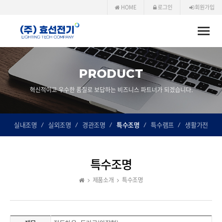
HOME
로그인
회원가입
Toggle
naviga
PRODUCT
혁신적이고 우수한 품질로 보답하는 비즈니스 파트너가 되겠습니다.
실내조명
실외조명
경관조명
특수조명
특수램프
생활가전
특수조명
제품소개
특수조명